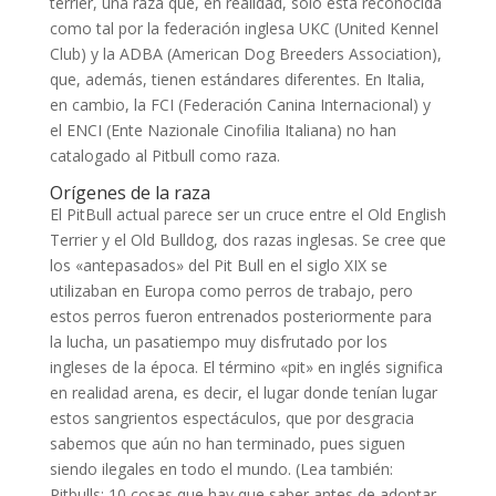
terrier, una raza que, en realidad, sólo está reconocida
como tal por la federación inglesa UKC (United Kennel
Club) y la ADBA (American Dog Breeders Association),
que, además, tienen estándares diferentes. En Italia,
en cambio, la FCI (Federación Canina Internacional) y
el ENCI (Ente Nazionale Cinofilia Italiana) no han
catalogado al Pitbull como raza.
Orígenes de la raza
El PitBull actual parece ser un cruce entre el Old English
Terrier y el Old Bulldog, dos razas inglesas. Se cree que
los «antepasados» del Pit Bull en el siglo XIX se
utilizaban en Europa como perros de trabajo, pero
estos perros fueron entrenados posteriormente para
la lucha, un pasatiempo muy disfrutado por los
ingleses de la época. El término «pit» en inglés significa
en realidad arena, es decir, el lugar donde tenían lugar
estos sangrientos espectáculos, que por desgracia
sabemos que aún no han terminado, pues siguen
siendo ilegales en todo el mundo. (Lea también:
Pitbulls: 10 cosas que hay que saber antes de adoptar